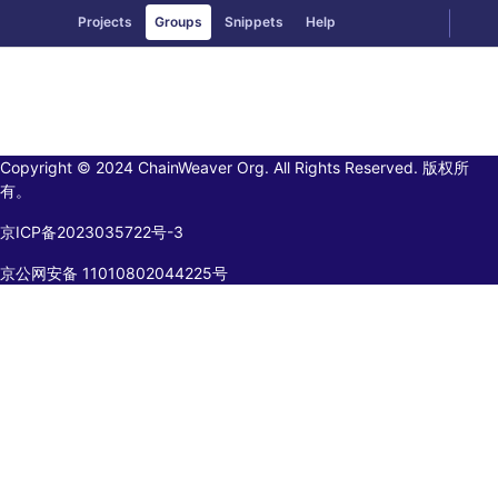
GitLab
Togg
Projects
Groups
Snippets
Help
Skip to content
Copyright © 2024 ChainWeaver Org. All Rights Reserved. 版权所
有。
京ICP备2023035722号-3
京公网安备 11010802044225号