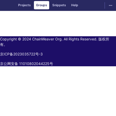
GitLab
Togg
Projects
Groups
Snippets
Help
Skip to content
Copyright © 2024 ChainWeaver Org. All Rights Reserved. 版权所
有。
京ICP备2023035722号-3
京公网安备 11010802044225号