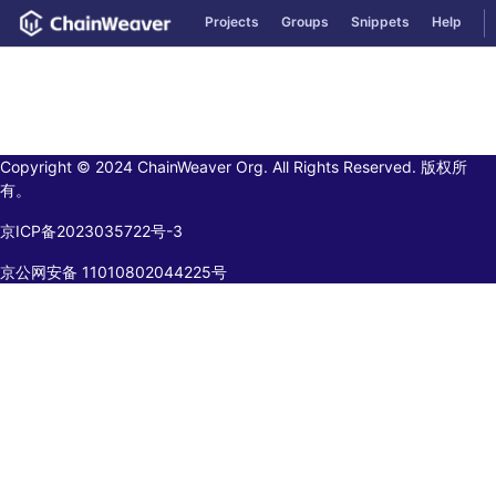
GitLab
Projects
Groups
Snippets
Help
Skip to content
Copyright © 2024 ChainWeaver Org. All Rights Reserved. 版权所
有。
京ICP备2023035722号-3
京公网安备 11010802044225号