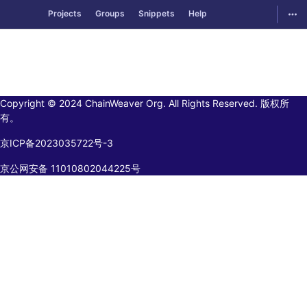
GitLab
Togg
Projects
Groups
Snippets
Help
Skip to content
Copyright © 2024 ChainWeaver Org. All Rights Reserved. 版权所
有。
京ICP备2023035722号-3
京公网安备 11010802044225号