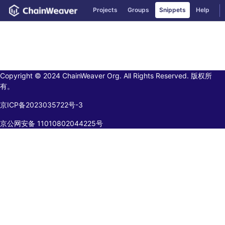
GitLab
Projects
Groups
Snippets
Help
Skip to content
Copyright © 2024 ChainWeaver Org. All Rights Reserved. 版权所
有。
京ICP备2023035722号-3
京公网安备 11010802044225号