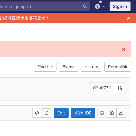
Sign in
Help
后续可直接使用邮箱登录！
Find file
Blame
History
Permalink
b15a0734
Edit
Web IDE