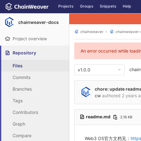
GitLab
Projects
Groups
Snippets
Help
Skip to content
chainweaver-docs
chainweaver
chainweaver-
Project overview
An error occurred while load
Repository
Files
chai
v1.0.0
Commits
Branches
chore: update readm
cw
authored
2 years 
Tags
Contributors
readme.md
2.16 KB
Graph
Compare
Web3 OS官方文档见：
http