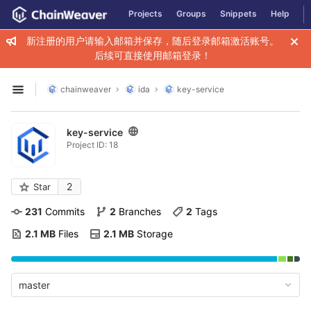
GitLab
Projects
Groups
Snippets
Help
Skip to content
新注册的用户请输入邮箱并保存，随后登录邮箱激活账号。
后续可直接使用邮箱登录！
chainweaver
ida
key-service
Open sidebar
key-service
Project ID: 18
2
Star
231
 Commits
2
 Branches
2
 Tags
2.1 MB
 Files
2.1 MB
 Storage
master