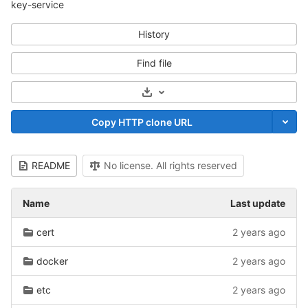
key-service
History
Find file
Select Archive Format
Copy HTTP clone URL
README
No license. All rights reserved
Name
Last update
cert
2 years ago
docker
2 years ago
etc
2 years ago