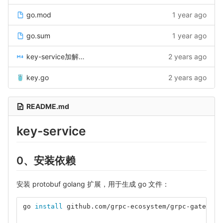
go.mod
1 year ago
go.sum
1 year ago
key-service加解密接口文档.md
2 years ago
key.go
2 years ago
README.md
key-service
0、安装依赖
安装 protobuf golang 扩展，用于生成 go 文件：
go 
install 
github.com/grpc-ecosystem/grpc-gateway/