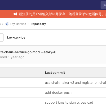
新注册的用户请输入邮箱并保存，随后登录邮箱激活账号。
a
key-service
Repository
key-service
te chain-service go mod --story=0
hored
1 year ago
Last commit
add docker push
support kms to sign tx payload