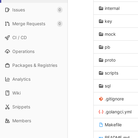
internal
Issues
0
key
Merge Requests
0
mock
CI / CD
pb
Operations
proto
Packages & Registries
scripts
Analytics
sql
Wiki
.gitignore
Snippets
.golangci.yml
Members
Makefile
README.md