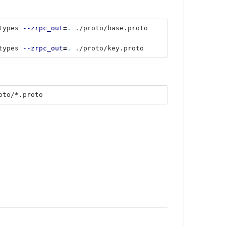
types 
--zrpc_out
=
.
 ./proto/base.proto
types 
--zrpc_out
=
.
 ./proto/key.proto
oto/
*
.proto