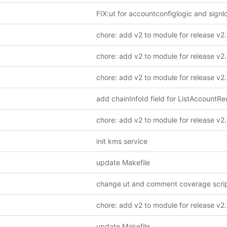
FIX:ut for accountconfiglogic and signl
init kms service
update Makefile
change ut and comment coverage scri
update Makefile