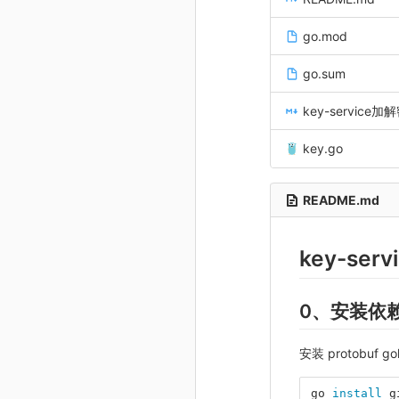
go.mod
go.sum
key-service
key.go
README.md
key-serv
0、安装依
安装 protobuf 
go 
install 
g