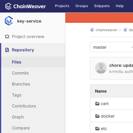
GitLab
Projects
Groups
Snippets
Help
Skip to content
key-service
chainweaver
id
Project overview
master
Repository
Files
chore: upda
krmnliu aut
Commits
Branches
Name
Tags
cert
Contributors
docker
Graph
Compare
etc