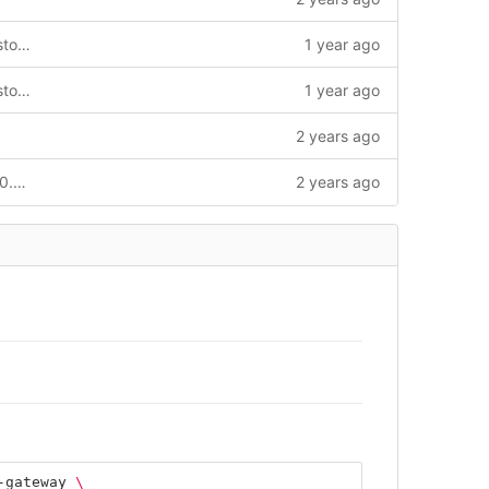
chore: update chain-service go mod --story=0
1 year ago
chore: update chain-service go mod --story=0
1 year ago
2 years ago
chore: add v2 to module for release v2.0.0 and update common contract-ida chain-service to v2.0.0_qc version--story=0
2 years ago
-gateway 
\