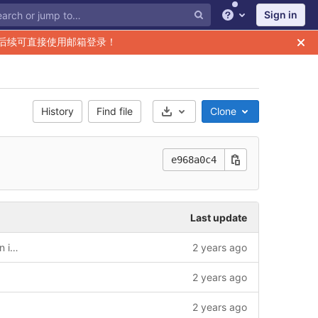
Sign in
Help
后续可直接使用邮箱登录！
History
Find file
Clone
Select Archive Format
e968a0c4
Last update
use chainmaker v2 and register on chain in AccountConfig
2 years ago
2 years ago
2 years ago