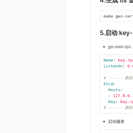
4.生成 tls
make gen-cer
5.启动 key-
go-zero 
Name
:
key.rp
ListenOn
:
0.
# -------删除
Etcd
:
Hosts
:
-
127.0.0.
Key
:
key.r
# -------删除
启动服务