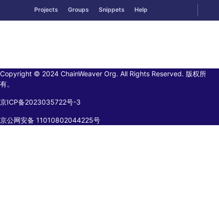
GitLab
Togg
Projects
Groups
Snippets
Help
Skip to content
Copyright © 2024 ChainWeaver Org. All Rights Reserved. 版权所
有。
京ICP备2023035722号-3
京公网安备 11010802044225号